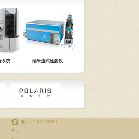
层析系统
纳米流式检测仪
电话：010-62362491
竣远